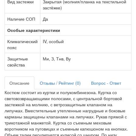
Вид застежки
Закрытая (молния/планка на текстильной
застёжке)
Наличие СОП
Да
Особые характеристики
Климатический
IV, особый
пояс
Защитные
Ми, З, Тнв, Ву
свойства
Описание
Отзывы / Рейтинг (0)
Вопрос - Ответ
Костюм состоит из куртки и полукомбинезона. Куртка со
световозвращающими полосами, с центральной бортовой
застежкой на молнию, с ветрозащитным клапаном на
липучках. Вместительные утепленные нагрудные и боковые
карманы защищены клапанами на липучках. Рукав прямой с
трикотажной манжетой. Куртка со съемным меховым
воротником на пуговицах и съемным капюшоном на кнопках.
Объем талии регулируется кулисой со шнуром. По низу